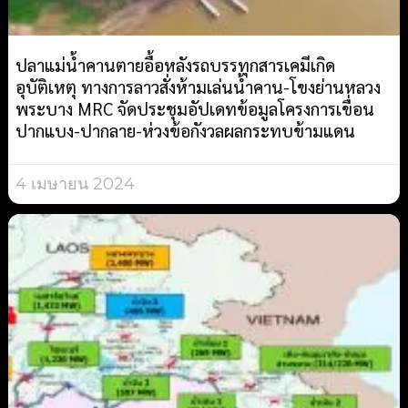
ปลาแม่น้ำคานตายอื้อหลังรถบรรทุกสารเคมีเกิด
อุบัติเหตุ ทางการลาวสั่งห้ามเล่นน้ำคาน-โขงย่านหลวง
พระบาง MRC จัดประชุมอัปเดทข้อมูลโครงการเขื่อน
ปากแบง-ปากลาย-ห่วงข้อกังวลผลกระทบข้ามแดน
4 เมษายน 2024