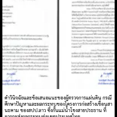
คำวินิจฉัยและข้อเสนอแนะของผู้ตรวจการแผ่นดิน กรณี
ศึกษาปัญหาและผลกระทบของโครงการก่อสร้างเขื่อนสา
นะคาม ของสปป.ลาว ซึ่งกั้นแม่น้ำโขงสายประธาน ที่
อาจจะส่งผลกระทบต่อเขตประเทศไทย