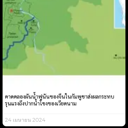
คาดคลองผันน้ำฟูนันของจีนในกัมพูชาส่งผลกระทบ
รุนแรงถึงปากน้ำโขงของเวียดนาม
24 เมษายน 2024