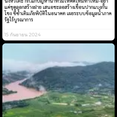
นั่งหัวโต๊ะ กก.แก้ปัญหาน้ำท่วมให้คิดใหม่ทำใหม่-อย่า
แค่ขุดลอกสร้างฝาย เสนอชะลอสร้างเขื่อนปากแบงกั้น
โขง ชี้ซ้ำเติมภัยพิบัติในอนาคต เผยระบบข้อมูลน้ำภาค
รัฐไร้บูรณาการ
15 กันยายน 2024