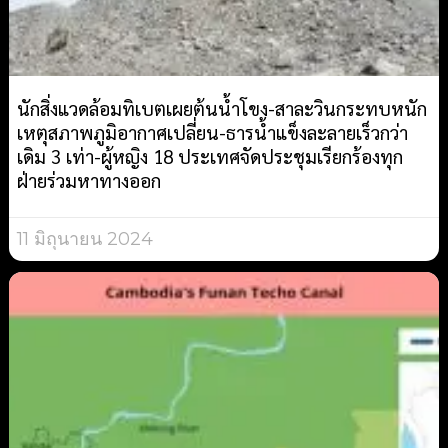
นักสิ่งแวดล้อมทิเบตเผยต้นน้ำโขง-สาละวินกระทบหนัก
เหตุสภาพภูมิอากาศเปลี่ยน-ธารน้ำแข็งละลายเร็วกว่า
เดิม 3 เท่า-ผู้หญิง 18 ประเทศจัดประชุมเรียกร้องทุก
ฝ่ายร่วมหาทางออก
11 มิถุนายน 2024