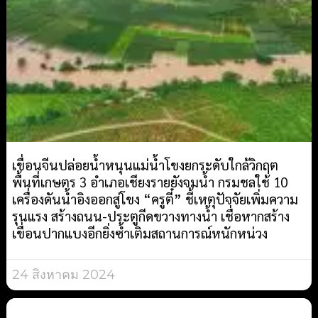
เขื่อนจีนปล่อยน้ำหนุนแม่น้ำโขงยกระดับใกล้วิกฤต
พื้นที่เกษตร 3 อำเภอเชียงรายยังจมน้ำ กรมชลใช้ 10
เครื่องดันน้ำอิงออกสู่โขง “ครูตี๋” ชี้เหตุปัจจัยเพิ่มความ
รุนแรง สร้างถนน-ประตูกีดขวางทางน้ำ เชื่อหากสร้าง
เขื่อนปากแบงอีกยิ่งซ้ำเติมสถานการณ์หนักหน่วง
24 สิงหาคม 2024