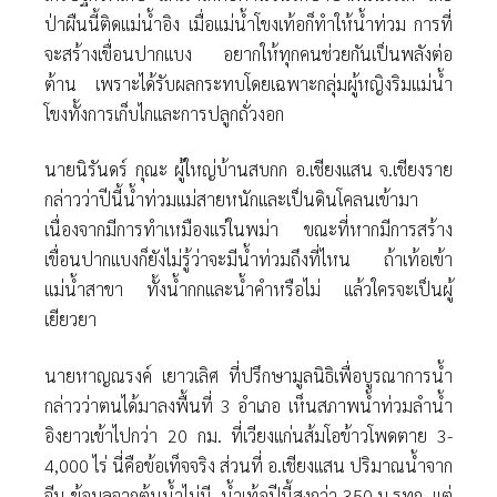
ป่าผืนนี้ติดแม่น้ำอิง เมื่อแม่น้ำโขงเท้อก็ทำให้น้ำท่วม การที่
จะสร้างเขื่อนปากแบง อยากให้ทุกคนช่วยกันเป็นพลังต่อ
ต้าน เพราะได้รับผลกระทบโดยเฉพาะกลุ่มผู้หญิงริมแม่น้ำ
โขงทั้งการเก็บไกและการปลูกถั่วงอก
นายนิรันดร์ กุณะ ผู้ใหญ่บ้านสบกก อ.เชียงแสน จ.เชียงราย
กล่าวว่าปีนี้น้ำท่วมแม่สายหนักและเป็นดินโคลนเข้ามา
เนื่องจากมีการทำเหมืองแร่ในพม่า ขณะที่หากมีการสร้าง
เขื่อนปากแบงก็ยังไม่รู้ว่าจะมีน้ำท่วมถึงที่ไหน ถ้าเท้อเข้า
แม่น้ำสาขา ทั้งน้ำกกและน้ำคำหรือไม่ แล้วใครจะเป็นผู้
เยียวยา
นายหาญณรงค์ เยาวเลิศ ที่ปรึกษามูลนิธิเพื่อบูรณาการน้ำ
กล่าวว่าตนได้มาลงพื้นที่ 3 อำเภอ เห็นสภาพน้ำท่วมลำน้ำ
อิงยาวเข้าไปกว่า 20 กม. ที่เวียงแก่นส้มโอข้าวโพดตาย 3-
4,000 ไร่ นี่คือข้อเท็จจริง ส่วนที่ อ.เชียงแสน ปริมาณน้ำจาก
จีน ข้อมูลจากต้นน้ำไม่มี น้ำเท้อปีนี้สูงกว่า 350 ม.รทก. แต่