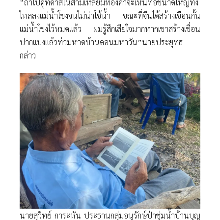
“ถ้าไปดูที่คาสิโนสามเหลี่ยมทองคำจะเห็นท่อขนาดใหญ่ทิ้ง
ไหลลงแม่น้ำโขงจนไม่น่าใช้น้ำ ขณะที่จีนได้สร้างเขื่อนกั้น
แม่น้ำโขงไว้หมดแล้ว ผมรู้สึกเสียใจมากหากเขาสร้างเขื่อน
ปากแบงแล้วท่วมหาดบ้านดอนมหาวัน”นายประยุทธ
กล่าว
นายสุวิทย์ การะหัน ประธานกลุ่มอนุรักษ์ป่าชุ่มน้ำบ้านบุญ