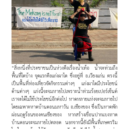
“สิ่งหนึ่งที่ประชาชนเป็นห่วงคือเรื่องน้ำเท้อ น้ำจะท่วมถึง
พื้นที่ใดบ้าง จุดแรกคือแก่งผาได ซึ่งอยู่ที่ อ.เวียงแก่น ตรงนี้
เป็นพื้นที่ท่องเที่ยวจัดกิจกรรมต่างๆ แก่งผาไดมีประโยชน์
ด้านต่างๆ แก่งนี้จะจมหายไปเพราะน้ำท่วมร้อยเปอร์เซ็นต์
เราจะได้ไม่ใช้ประโยชน์อีกต่อไป หาดหลายแห่งจะจมหายไป
โดยเฉพาะหาดบ้านดอนมหาวัน อ.เชียงของ ซึ่งเป็นหาดพัก
ผ่อนฤดูร้อนของคนเชียงของ หากสร้างเขื่อนปากแบงหาด
บ้านดอนจะจมหายไปตลอด นอกจากนี้ยังมีพื้นที่เกษตรริม