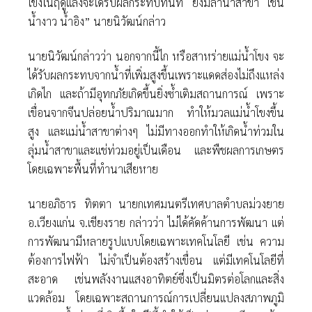
โขงในฤดูแล้งจะได้รับผลกระทบทันที ยังมีลำน้ำสาขา เช่น
น้ำงาว น้ำอิง” นายนิวัฒน์กล่าว
นายนิวัฒน์กล่าวว่า นอกจากนี้ไก หรือสาหร่ายแม่น้ำโขง จะ
ได้รับผลกระทบจากน้ำที่เพิ่มสูงขึ้นเพราะแดดส่องไม่ถึงแหล่ง
เกิดไก และถ้ามีอุทกภัยเกิดขึ้นยิ่งซ้ำเติมสถานการณ์ เพราะ
เขื่อนจากจีนปล่อยน้ำปริมาณมาก ทำให้มวลแม่น้ำโขงขึ้น
สูง และแม่น้ำสาขาต่างๆ ไม่มีทางออกทำให้เกิดน้ำท่วมใน
ลุ่มน้ำสาขาและแช่ท่วมอยู่เป็นเดือน และพืชผลการเกษตร
โดยเฉพาะพื้นที่ทำนาเสียหาย
นายอภิธาร ทิตตา นายกเทศมนตรีเทศบาลตำบลม่วงยาย
อ.เวียงแก่น จ.เชียงราย กล่าวว่า ไม่ได้คัดค้านการพัฒนา แต่
การพัฒนามีหลายรูปแบบโดยเฉพาะเทคโนโลยี เช่น ความ
ต้องการไฟฟ้า ไม่จำเป็นต้องสร้างเขื่อน แต่มีเทคโนโลยีที่
สะอาด เช่นพลังงานแสงอาทิตย์ซึ่งเป็นมิตรต่อโลกและสิ่ง
แวดล้อม โดยเฉพาะสถานการณ์การเปลี่ยนแปลงสภาพภูมิ