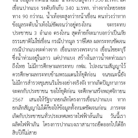
เขื่อนปากแบง ระดับกักเก็บ 340 ม.รทก. ห่างจากไทยระยะ
ทาง 90 กว่ากม. น้ำเท้อจะสูงกว่าหน้าเขื่อน ตนห่วงว่าหาก
ข้อมูลระดับน้ำเท้อไม่ชัดเจนว่าอยู่ตรงไหน จะกระทบ
ประชาชน 3 อำเภอ ตรงไหน สุดท้ายก็จะมาบอกว่าเป็นภัย
ธรรมชาติไม่ใช่เขื่อน กรณีปากมูล ราษีไศล ผลกระทบชัดเจน
กรณีปากแบงจะต่างจาก เขื่อนหลวงพระบาง เขื่อนไซยะบุรี
ซึ่งน้ำท่วมอยู่ในลาว แต่ปากแบง สร้างในลาวน้ำจะท่วมมา
ถึงไทย ไม่มีการศึกษาผลกระทบ กฟผ. ไปลงนามสัญญาไว้
ควรศึกษาผลกระทบข้ามพรมแดนให้ยุติก่อน จนขณะนี้ยัง
ไม่มีการสำรวจชุมชนริมโขงอย่างจริงจัง หากเกิดปัญหาภาระ
จะตกกับประชาชน ขอให้ยุติก่อน จะศึกษาเสร็จพฤศจิกายน
2567 เสนอให้รัฐบาลยกเลิกโครงการเขื่อนปากแบง หาก
ยกเลิกสัญญาไม่ได้ก็ขอให้ข้อมูลทั้งหมดชัดเจนก่อน ภาระจะ
เกิดกับประชาชนทั่วประเทศเพราะไฟฟ้าล้นเกิน วันนี้เรา
ผลิตไฟฟ้าเกิน โครงการปากแบงเราสามารถยืดออกไปได้อีก
สิบปีก็ไม่สาย