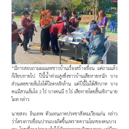
“มีการสอบถามผมและชาวบ้านเรื่องสร้างเขื่อน แต่ถามแล้ว
ก็เงียบหายไป ปีนี้น้ำท่วมสูงซึ่งชาวบ้านเสียหายหนัก บาง
ส่วนเคยขายส้มโอได้ปีละหลักล้าน แต่ปีนี้ไม่ได้สักบาท บาง
คนมีสวนส้มโอ 2 ไร่ บางคนมี 5 ไร่ เสียหายโดยสิ้นเชิง”นาย
ไผท กล่าว
นายสงบ อินเทพ ตัวแทนภาคประชาสังคมเวียงแก่น กล่าว
ว่าโครงการเขื่อนปากแบงเกิดขึ้นเพราะความโลภของคนบาง