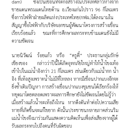
dam) ซึ่งเป็นเขื่อนที่จะก่อสร้างในประเทศลาวห่างจาก
ชายแดนพรมแดนไทยด้าน อ.เวียงแก่นไปราว 96 กิโลเมตร
ซึ่งการไฟฟ้าฝ่ายผลิตแห่งประเทศไทย(กฟผ.)ได้ลงนามใน
สัญญาซื้อไฟฟ้ากับบริษัทเอกชนผู้พัฒนาโครงการสร้างเขื่อน
เรียบร้อยแล้ว ขณะที่การศึกษาผลกระทบข้ามแดนยังไม่มี
ความชัดเจน
นายนิวัฒน์ ร้อยแก้ว หรือ “ครูตี๋” ประธานกลุ่มรักษ์
เชียงของ กล่าวว่าปีนี้ได้เกิดอุทกภัยใหญ่ทำให้น้ำโขงเท้อ
เข้าไปในแม่น้ำอิงกว่า 21 กิโลเมตร เช่นเดียวกับแม่น้ำกก น้ำ
อิง ที่เท้อสูงเพราะน้ำไม่มีที่ไหลลง หากมีเขื่อนปากแบงอีกจะ
ยิ่งซ้ำเติมปัญหา การสร้างเขื่อนปากแบงชุมชนได้เรียกร้องให้
หยุดมาโดยตลอดเพราะผลการศึกษายังไม่ชัดเจนโดยไม่รู้ว่า
เมื่อสร้างแล้วน้ำจะเท้อถึงไหน หากดึงดันทำต่อไปความเสีย
หายที่เกิดขึ้นจะแก้ไขยาก ดังนั้นประชาชนหลายภาคส่วนริม
แม่น้ำโขงจึงมาร่วมกันแสดงความคิดเห็นเพื่อส่งเสียงจากผู้ได้
รับผลกระทบไปถึงคนที่รับผิดชอบ