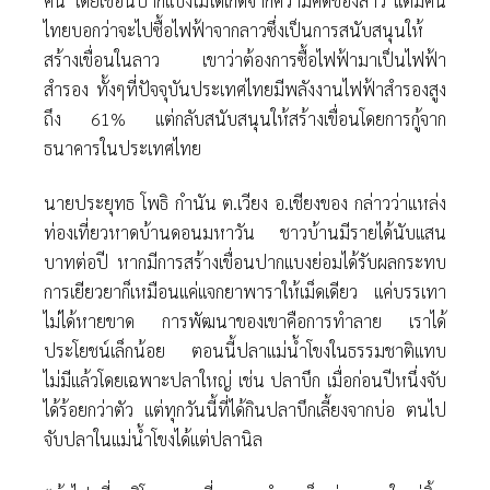
คน โดยเขื่อนปากแบงไม่ได้เกิดจากความคิดของลาว แต่มีคน
ไทยบอกว่าจะไปซื้อไฟฟ้าจากลาวซึ่งเป็นการสนับสนุนให้
สร้างเขื่อนในลาว เขาว่าต้องการซื้อไฟฟ้ามาเป็นไฟฟ้า
สำรอง ทั้งๆที่ปัจจุบันประเทศไทยมีพลังงานไฟฟ้าสำรองสูง
ถึง 61% แต่กลับสนับสนุนให้สร้างเขื่อนโดยการกู้จาก
ธนาคารในประเทศไทย
นายประยุทธ โพธิ กำนัน ต.เวียง อ.เชียงของ กล่าวว่าแหล่ง
ท่องเที่ยวหาดบ้านดอนมหาวัน ชาวบ้านมีรายได้นับแสน
บาทต่อปี หากมีการสร้างเขื่อนปากแบงย่อมได้รับผลกระทบ
การเยียวยาก็เหมือนแค่แจกยาพาราให้เม็ดเดียว แค่บรรเทา
ไม่ได้หายขาด การพัฒนาของเขาคือการทำลาย เราได้
ประโยชน์เล็กน้อย ตอนนี้ปลาแม่น้ำโขงในธรรมชาติแทบ
ไม่มีแล้วโดยเฉพาะปลาใหญ่ เช่น ปลาบึก เมื่อก่อนปีหนึ่งจับ
ได้ร้อยกว่าตัว แต่ทุกวันนี้ที่ได้กินปลาบึกเลี้ยงจากบ่อ ตนไป
จับปลาในแม่น้ำโขงได้แต่ปลานิล