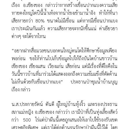
เรือง อ.เชียงของ กล่าวว่าหากสร้างเขื่อนปากแบงความเสีย
หายคงใหญ่โตปีนี้น้ำเท้อจากน้ำโขงเข้ามาน้ำอิง ทำให้ที่นา
เสียหายกว่า 80% ขนาดไม่มีเขื่อน แต่หากมีเขื่อนปากแบง
เราประเมินกันแล้ว ความเสียหายจะหนักขึ้นแน่ ค่าเยียวยา
ต่างๆ จะได้จากไหน
“อยากฝากสื่อมวลชนบอกคนใหญ่คนโตให้ศึกษาข้อมูลเพียง
พอก่อน ขอให้ท่านไปเก็บข้อมูลไปให้ถึงบันไดบ้านชาวบ้าน
เชียงของ เชียงแสน เวียงแก่น เสียก่อน แต่มีเรื่องที่ดีใจคือใน
วันนี้ชาวบ้านที่มาร่วมได้แสดงออกถึงความเข้มแข็งที่คัดค้าน
ไม่เห็นด้วยกับเขื่อนปากแบง” ประธานป่าชุมน้ำบ้านบุญ
เรือง กล่าว
น.ส.ประกายรัตน์ ตันดี ผู้ใหญ่บ้านทุ้งงิ้ว และรองประธาน
สภาแม่หญิง อ.เชียงของ กล่าวว่า เรามีป่าที่เป็นทุ่งเลี้ยงสัตว์
กว่า 500 ไร่แต่ป่าผืนนี้เคยถูกเสนอให้เอาไปใช้รองรับเขต
เศรษฐกิจพิเศษ แต่เราได้ต่อต้านจนรักษาป่าผืนนี้ไว้ได้ โดย