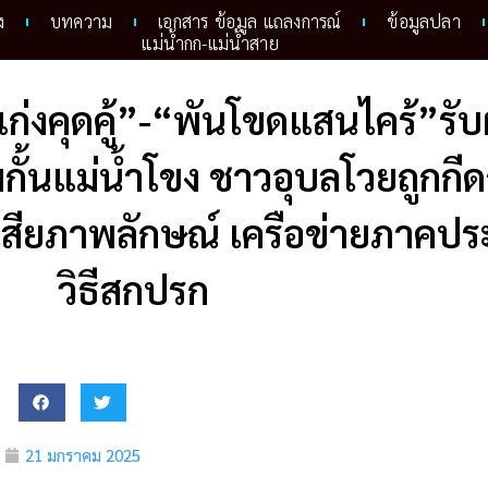
ง
บทความ
เอกสาร ข้อมูล แถลงการณ์
ข้อมูลปลา
แม่น้ำกก-แม่น้ำสาย
ง “แก่งคุดคู้”-“พันโขดแสนไคร้”
ั้นแม่น้ำโขง ชาวอุบลโวยถูกกีดก
เสียภาพลักษณ์ เครือข่ายภาคป
วิธีสกปรก
21 มกราคม 2025