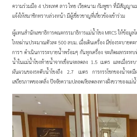
ความร่วมมือ 4 ประเทศ ลาว ไทย เวียดนาม กัมพูชา ที่มีสัญญาแ
แจ้งให้สมาชิกทราบล่วงหน้า มีผู้เชี่ยวชาญที่เกี่ยวข้องเข้าร่วม
ผู้แทนสำนักเลขาธิการคณะกรรมาธิการแม่น้ำโขง MRCS ให้ข้อมูลโค
ไหลผ่านประมาณตัวละ 500 ลบม. เมื่อเดินเครื่อง มีช่องระบาย
การฯ ดำเนินการระบายน้ำพร้อมๆ กันทุกเครื่อง จะเกิดผลกระทบ
น้ำในแม่น้ำโขงท้ายน้ำจากเขื่อนจะลดลง 1.5 เมตร และเมื่อระบาย
ผันผวนของระดับน้ำโขงถึง 2.7 เมตร การกรรโชกของน้ำจะมีผล
เสถียรภาพของตลิ่ง ปัจจัยความปลอดภัยลดลงทางฝั่งขวาของแม่น้