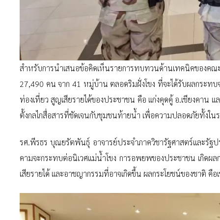
สำหรับการนำเสนอข้อคิดเห็นรายการทบทวนด้านเทคนิคของคณ
27,490 คน จาก 41 หมู่บ้าน ตลอดริมฝั่งโขง ที่จะได้รับผลกระทบ
ท่องเที่ยว สูญเสียรายได้ของประชาชน คือ แก่งคุดคู้ อ.เชียงคาน 
ตั้งกลไกสื่อสารที่ชัดเจนกับชุมชนท้ายน้ำ เพื่อความปลอดภัยทั้งใน
รศ.พีรธร บุณยรัตพันธุ์ อาจารย์ประจำภาควิชารัฐศาสตร์และร
คามจะกระทบต่อนิเวศแม่น้ำโขง การอพยพของประชาชน เกิดผลกระทบ
เสียรายได้ และอาชญากรรมที่อาจเกิดขึ้น ผลกระโยชน์ของชาติ คื