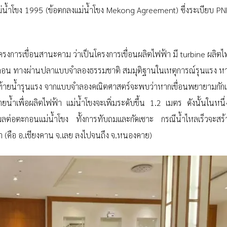
ม่น้ำโขง 1995 (ข้อตกลงแม่น้ำโขง Mekong Agreement) ซึ่งระเบียบ 
รงการเขื่อนสานะคาม ว่าเป็นโครงการเขื่อนผลิตไฟฟ้า มี turbine ผลิตไฟ
ตะกอน ทางผ่านปลาแบบจำลองธรรมชาติ สมมุติฐานในเหตุการณ์รุนแรง หา
ท้ายน้ำรุนแรง จากแบบจำลองคณิตศาสตร์จะพบว่าหากเขื่อนพยายามกักเก
น้ำเพื่อผลิตไฟฟ้า แม่น้ำโขงจะเพิ่มระดับขึ้น 1.2 เมตร ดังนั้นในหนึ่
ต่อตะกอนแม่น้ำโขง ทั้งการทับถมและกัดเซาะ กรณีน้ำไหลเร็วจะสร
ำ (คือ อ.เชียงคาน จ.เลย ลงไปจนถึง จ.หนองคาย)