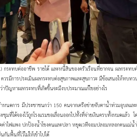
อน) กระทบต่ออาชีพ รายได้ และหนี้สินของครัวเรือนที่ยากจน ผลกระทบ
ามา ควรมีการประเมินผลกระทบต่อสุขภาพและสุขภาวะ มีข้อเสนอให้ทบทวน
ารว่าปัญหาผลกระทบที่เกิดขึ้นจะมีงบประมาณแก้ไขอย่างไร
มกำหนดการ มีประชาชนกว่า 150 คนจากเครือข่ายจับตาน้ำท่วมอุบลและเ
ะชุมที่ได้จองไว้ถูกโรงแรมขอเลื่อนออกไปทั้งที่จ่ายเงินครบทั้งหมดแล้ว
ง หยุดค่าไฟแพง ปกป้องน้ำโขงคนและปลา หยุดเวทีจอมปลอมหลอกคนแม่น้ำ
นพื้นที่ไว้ไม่ให้เข้าไปได้