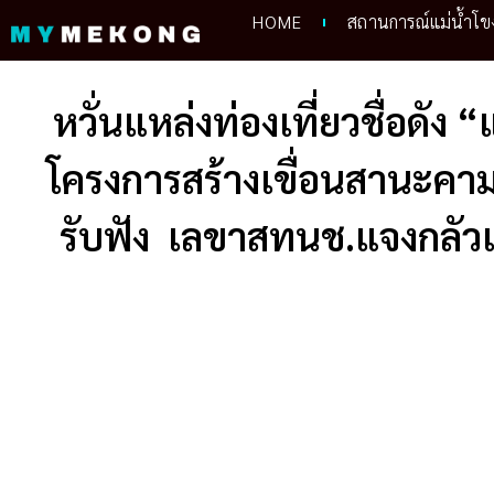
Skip
HOME
สถานการณ์แม่น้ำโข
to
content
หวั่นแหล่งท่องเที่ยวชื่อดั
โครงการสร้างเขื่อนสานะคามก
รับฟัง เลขาสทนช.แจงกลัว