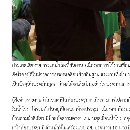
ประเทศเสียหาย กระแสน้ำโขงที่ผันผวน (เนื่องจากการใช้งานเขื่
เกิดโรคอุบัติใหม่จากการอพยพเคลื่อนย้ายถิ่นฐาน แรงงานที่เข้
เป็นปัจจุบันประเมินมูลค่าว่าผลได้ผลเสียเป็นอย่างไร ประมาณก
ผู้สื่อข่าวรายงานว่าในขณะที่ในห้องประชุมดำเนินรายการไปตา
ริมน้ำโขง ได้รวมตัวกันอยู่ที่โถงนอกห้องประชุม เนื่องจากห้องปร
บ้านสวมผ้าสีเขียว มีป้ายข้อความต่างๆ เช่น หยุดเขื่อนน้ำโข
หน้าห้องประชุมมีเจ้าหน้าที่ในเครื่องแบบ อส. ประมาณ 10 นาย ยืนกั