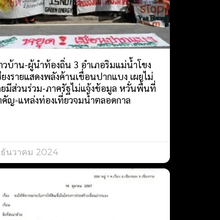
าวบ้าน-ผู้นำท้องถิ่น 3 อำเภอริมแม่น้ำโขง
ชียงรายแสดงพลังค้านเขื่อนปากแบง เผยไม่
ยมีส่วนร่วม-ภาครัฐไม่แจ้งข้อมูล หวั่นพื้นที่
ำคัญ-แหล่งท่องเที่ยวจมน้ำตลอดกาล
 ธันวาคม 2024