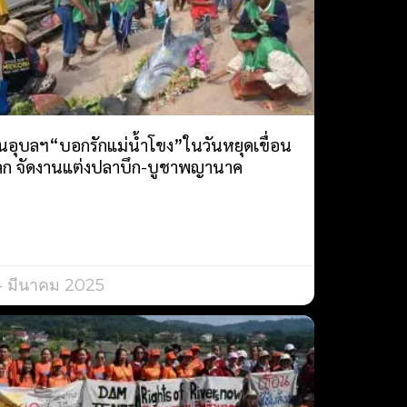
นอุบลฯ“บอกรักแม่น้ำโขง”ในวันหยุดเขื่อน
ลก จัดงานแต่งปลาบึก-บูชาพญานาค
4 มีนาคม 2025