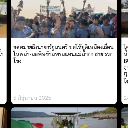
จดหมายถึงนายกรัฐมนตรี ขอให้ยุติเหมืองเถื่อน
โ
้ำ
ในพม่า-มลพิษข้ามพรมแดนแม่น้ำกก สาย รวก
น
โขง
B
จ
น
โ
5 มิถุนายน 2025
2