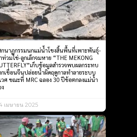
ศกนาฏกรรมนกแม่น้ำโขงสิ้นพื้นที่เพาะพันธุ์-
้ำท่วมไข่-ลูกเล็กจมหาย “THE MEKONG
UTTERFLY”เก็บข้อมูลสำรวจพบผลกระทบ
ากเขื่อนจีนปล่อยน้ำผิดฤดูกาลทำลายระบบ
ิเวศ ขณะที่ MRC ฉลอง 30 ปีข้อตกลงแม่น้ำ
ขง
4 เมษายน 2025