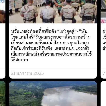
หวั่นแหล่งท่องเที่ยวชื่อดัง “แก่งคุดคู้”-“พัน
ช
โขดแสนไคร้”รับผลกระทบจากโครงการสร้าง
เ
เขื่อนสานะคามกั้นแม่น้ำโขง ชาวอุบลโวยถูก
เค
กีดกันเข้าร่วมเวทีรับฟัง เลขาสทนช.แจงกลัว
ส
เสียภาพลักษณ์ เครือข่ายภาคประชาชนจวกใช้
วิธีสกปรก
21 มกราคม 2025
7