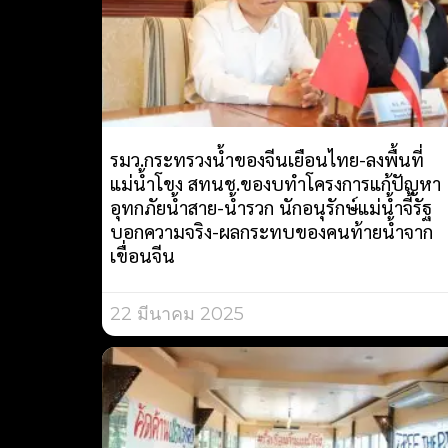
รมว.กระทรวงน้ำของจีนเยือนไทย-ลงพื้นที่
แม่น้ำโขง สทนช.ของบทำโครงการแก้ปัญหา
อุทกภัยน้ำสาย-น้ำรวก นักอนุรักษ์แม่น้ำจี้รัฐ
บอกความจริง-ผลกระทบของคนท้ายน้ำจาก
เขื่อนจีน
22 มีนาคม 2025