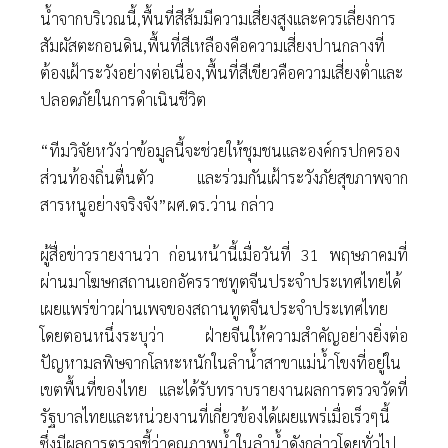
น้ำจากบริเวณนี้,พื้นที่สีส้มมีความเสี่ยงสูงและควรเลี่ยงการ
สัมผัสตะกอนดิน,พื้นที่สีเหลืองคือความเสี่ยงปานกลางที่
ต้องเฝ้าระวังอย่างต่อเนื่อง,พื้นที่สีเขียวคือความเสี่ยงต่ำและ
ปลอดภัยในการดำเนินชีวิต
“ทีมวิจัยหวังว่าข้อมูลนี้จะช่วยให้ชุมชนและองค์กรปกครอง
ส่วนท้องถิ่นตื่นตัว และร่วมกันเฝ้าระวังภัยสุขภาพจาก
สารหนูอย่างจริงจัง”ผศ.ดร.ว่าน กล่าว
ผู้สื่อข่าวรายงานว่า ก่อนหน้านี้เมื่อวันที่ 31 พฤษภาคมที่
ผ่านมาโฆษกสถานเอกอัครราชทูตจีนประจำประเทศไทยได้
เผยแพร่ข่าวผ่านเพจของสถานทูตจีนประจำประเทศไทย
โดยตอนหนึ่งระบุว่า ฝ่ายจีนให้ความสำคัญอย่างยิ่งต่อ
ปัญหามลพิษจากโลหะหนักในลำน้ำสาขาแม่น้ำโขงที่อยู่ใน
เขตพื้นที่ของไทย และได้รับทราบรายงานผลการตรวจวัดที่
รัฐบาลไทยและหน่วยงานที่เกี่ยวข้องได้เผยแพร่เมื่อเร็วๆนี้
ซึ่งมีผลการตรวจชี้ว่าคุณภาพน้ำในลำน้ำดังกล่าวโดยทั่วไป