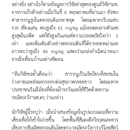
อย่างยิ่ง อย่างไรก็ตามข้อมูลการวิจัยล่าสุดของศูนย์วิจัยฯมช.
จากการเก็บตัวอย่างเมื่อวันที่ 6 พฤษภาคมที่ผ่านมา ยังพบ
ค่าสารหนูสูงในตะกอนดินหลายจุด โดยเฉพาะบริเวณสบ
รวก เชียงแสน พบสูงถึง 61 mg/kg แม้จะลดลงจากตัวเลข
สูงสุดในอดีต แต่ก็ยังสูงเกินเกณฑ์ความปลอดภัยถึงกว่า 2
เท่า และเพิ่มเติมตัวอย่างตะกอนดินที่ได้จากเขตพม่าและ
ลาวพบว่าสูงถึง 46 mg/kg แสดงว่าแหล่งกำเนิดน่าจะมา
จากฝั่งเพื่อนบ้านอย่างชัดเจน
“ทีมวิจัยขอย้ำเตือนว่า สารหนูเป็นภัยเงียบที่สะสมใน
ร่างกายและส่งผลกระทบต่อสุขภาพระยะยาว โดยเฉพาะ
ประชาชนริมฝั่งโขงที่ต้องเฝ้าระวังและใช้ชีวิตด้วยความ
ระมัดระวัง”ผศ.ดร.ว่านกล่าว
นักวิจัยผู้นี้ระบุว่า เมื่อนำเสนอข้อมูลในรูปแบบแผนที่ความ
เสี่ยงเพื่อให้เข้าใจง่ายขึ้น โดยพื้นที่สีแดงคือวิกฤตและควร
เลี่ยงการสัมผัสตะกอนดินโดยตรง-ระมัดระวังการบริโภคสัตว์