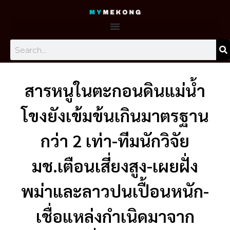
Skip
to
content
Search
สารหนูในตะกอนดินแม่น้ำ
โขงยังเข้มข้นเกินมาตรฐาน
กว่า 2 เท่า-ทีมนักวิจัย
มช.เตือนเสี่ยงสูง-เผยฝั่ง
พม่าและลาวปนเปื้อนหนัก-
เชื่อแหล่งกำเนิดมาจาก