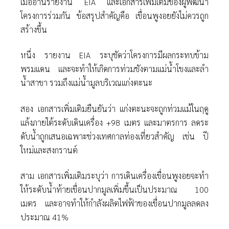
เมื่ออ่านรายงาน EIA และเอกสารเพิ่มเติมของผู้พัฒนา
โครงการร่วมกัน ข้อสรุปสําคัญคือ เขื่อนพูงอยยังไม่ควรถูก
สร้างขึ้น
หนึ่ง รายงาน EIA ระบุชัดว่าโครงการมีผลกระทบข้าม
พรมแดน และจะทําให้เกิดการท่วมขังตามแม่นํ้าโขงและลํา
นํ้าสาขา รวมถึงแม่นํ้ามูลบริเวณแก่งตะนะ
สอง เอกสารเพิ่มเติมยืนยันว่า แก่งตะนะจะถูกท่วมแม้ในฤดู
แล้งภายใต้ระดับเดินเครื่อง +98 เมตร และมาตรการ ลดระ
ดับนํ้าถูกเสนอเฉพาะช่วงเทศกาลท่องเที่ยวสําคัญ เช่น ปี
ใหม่และสงกรานต์
สาม เอกสารเพิ่มเติมระบุว่า การเดินเครื่องเขื่อนพูงอยจะทํา
ให้ระดับนํ้าท้ายเขื่อนปากมูลเพิ่มขึ้นเป็นประมาณ 100
เมตร และอาจทําให้กําลังผลิตไฟฟ้าของเขื่อนปากมูลลดลง
ประมาณ 41%