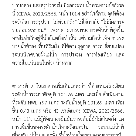
ปานกลาง และสรุปว่าจะไม่มีผลกระทบนํ้าท่วมตามข้อกังวล
นี้ (CEWA, 2023/2566, หน้า 10).4 อย่างไรก็ตาม จุดที่ต้อง
ระวังคือ การสรุปว่า “ไม่ท่วมตลิ่ง” ไม่ได้เท่ากับ “ไม่มีผลกระ
ทบต่อประชาชน” เพราะ ผลกระทบจากระดับนํ้าที่สูงขึ้น
อาจไม่จํากัดอยู่ที่นํ้าล้นตลิ่งเท่านั้น แต่รวมถึงนํ้าเท้อ การระ
บายนํ้าช้าลง พื้นที่ริมฝั่ง ที่ใช้ตามฤดูกาล การเปลี่ยนแปลง
ระบบนิเวศชายฝั่งแม่นํ้า การประมง การท่องเที่ยว และ
ความไม่แน่นอนในช่วง นํ้าหลาก
ตารางที่ 2 ในเอกสารเพิ่มเติมแสดงว่า ที่ตําแหน่งโขงเจียม
ระดับนํ้าธรรมชาติอยู่ที่ 101.26 เมตร และเมื่อ ดําเนินงาน
ที่ระดับ NWL +97 เมตร ระดับนํ้าอยู่ที่ 101.69 เมตร เพิ่ม
ขึ้น 0.43 เมตร หรือ 43 เซนติเมตร (CEWA, 2023/2566,
หน้า 11). แม้ผู้พัฒนาจะยืนยันว่าระดับนี้ยังไม่เกินตลิ่ง แต่
การเพิ่มขึ้นของระดับนํ้าเกือบครึ่งเมตรใน ระบบแม่นํ้าที่
เชื่อมกับแม่นํ้ามูลและพื้นที่นํ้าท่วมซํ้าซากของอุบลราชธานี