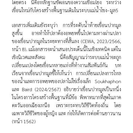
โดยตรง นี่คือหลักฐานชัดเจนของความเชื่อมโยง ระหว่าง
เขื่อนใหม่กับโครงสร้างพื้นฐานเดิมในระบบแม่นํ้าโขง–มูล5
เอกสารเพิ่มเติมยังระบุว่า การที่ระดับนํ้าท้ายเขื่อนปากมูล
สูงขึ้น อาจทําให้ปลาต้องอพยพขึ้นไปตามทางผ่านปลา
ของเขื่อนปากมูลในระยะทางที่สั้นลง (CEWA, 2023/2566,
หน้า 8). แม้เอกสารจะนําเสนอประเด็นนี้ในเชิงเทคนิค แต่ใน
เชิงนิเวศและสังคม นี่คือสัญญาณว่าระบบแม่นํ้าจะถูก
เปลี่ยนแปลงโดยเขื่อนหลายแห่งที่ทํางานสัมพันธ์กัน บท
เรียนจากเขื่อนปากมูลชี้ให้เห็นว่า การเปลี่ยนแปลงการไหล
ของนํ้าและการอพยพของปลาไม่ใช่เรื่องเล็ก Soukhaphon
และ Baird (2024/2567) อธิบายว่าเขื่อนปากมูลเป็นหนึ่ง
ในโครงการโครงสร้างพื้นฐานที่มีข้อ พิพาทมากที่สุดในภาค
ตะวันออกเฉียงเหนือ เพราะกระทบวิถีชีวิตท้องถิ่น โดย
เฉพาะวิถีชีวิตของผู้หญิง และ ก่อให้เกิดการต่อต้านยาวนาน
(หน้า 1562)