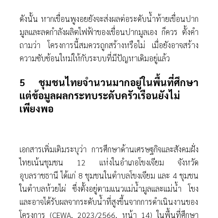
ดังนั้น หากเขื่อนพูงอยยังจะส่งผลต่อระดับนํ้าท้ายเขื่อนปาก
มูลและลดกําลังผลิตไฟฟ้าของเขื่อนปากมูลเอง ก็ควร ตั้งคํา
ถามว่า โครงการนี้สมควรถูกสร้างหรือไม่ เมื่อยังอาจสร้าง
ความซับซ้อนใหม่ให้กับระบบที่มีปัญหาเดิมอยู่แล้ว
5 ชุมชนไทยจํานวนมากอยู่ในพื้นที่ศึกษา
แต่ข้อมูลผลกระทบระดับครัวเรือนยังไม่
เพียงพอ
เอกสารเพิ่มเติมระบุว่า การศึกษาด้านเศรษฐกิจและสังคมฝั่ง
ไทยเน้นชุมชน 12 แห่งในอําเภอโขงเจียม จังหวัด
อุบลราชธานี ได้แก่ 8 ชุมชนในตําบลโขงเจียม และ 4 ชุมชน
ในตําบลห้วยไผ่ ซึ่งตั้งอยู่ตามแนวแม่นํ้ามูลและแม่นํ้า โขง
และอาจได้รับผลจากระดับนํ้าที่สูงขึ้นจากการดําเนินงานของ
โครงการ (CEWA, 2023/2566, หน้า 14) ในพื้นที่ศึกษา