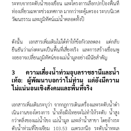
ระทบจากระดับนํ้าของเขื่อน และโครงการเลือกปกป้องพื้นที่
ท่องเที่ยวเฉพาะช่วงเทศกาล มากกว่าจะคุ้มครอง ระบบนิเวศ
วัฒนธรรม และภูมิทัศน์แม่นํ้าตลอดทั้งปี
ดังนั้น เอกสารเพิ่มเติมไม่ได้ทําให้ข้อกังวลลดลง แต่กลับ
ยืนยันว่าแก่งตะนะเป็นพื้นที่เสี่ยงจริง และการสร้างเขื่อนพู
งอยอาจเปลี่ยนภูมิทัศน์ของแม่นํ้ามูลอย่างมีนัยสําคัญ
3 ความเสี่ยงนํ้าท่วมอุบลราชธานีและนํ้า
เท้อ: ผู้พัฒนาบอกว่าไม่ท่วม แต่ยังมีความ
ไม่แน่นอนเชิงสังคมและพื้นที่จริง
เอกสารเพิ่มเติมระบุว่า จากกฎการเดินเครื่องและระดับนํ้าดํา
เนินงานของโครงการ นํ้าเท้อฝั่งไทยจะไม่ทําให้ระดับ นํ้าสูง
กว่าตลิ่งของแม่นํ้าโขง แม่นํ้ามูล และลํานํ้าสาขา โดยอ้างระ
ดับนํ้าท่วมที่โขงเจียม 103.53 เมตรเหนือ ระดับนํ้าทะเล