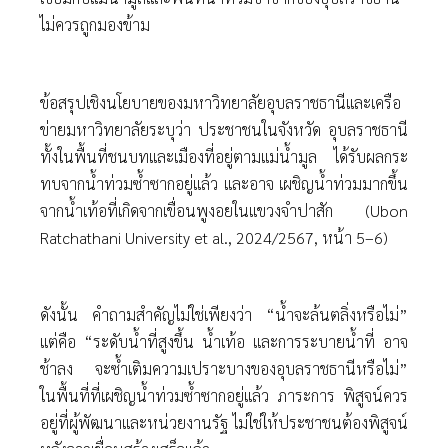
ไม่ควรถูกมองข้าม
ข้อสรุปเชิงนโยบายของมหาวิทยาลัยอุบลราชธานีและเครือ
ข่ายมหาวิทยาลัยระบุว่า ประชาชนในจังหวัด อุบลราชธานี
ทั้งในพื้นที่ชนบทและเมืองที่อยู่ตามแม่นํ้ามูล ได้รับผลกระ
ทบจากนํ้าท่วมซํ้าซากอยู่แล้ว และอาจ เผชิญนํ้าท่วมมากขึ้น
จากนํ้าเท้อที่เกิดจากเขื่อนพูงอยในแขวงจําปาสัก (Ubon
Ratchathani University et al., 2024/2567, หน้า 5–6)
ดังนั้น คําถามสําคัญไม่ใช่เพียงว่า “นํ้าจะล้นตลิ่งหรือไม่”
แต่คือ “ระดับนํ้าที่สูงขึ้น นํ้าเท้อ และการระบายนํ้าที่ อาจ
ช้าลง จะซํ้าเติมความเปราะบางของอุบลราชธานีหรือไม่”
ในพื้นที่ที่เผชิญนํ้าท่วมซํ้าซากอยู่แล้ว ภาระการ พิสูจน์ควร
อยู่ที่ผู้พัฒนาและหน่วยงานรัฐ ไม่ใช่ให้ประชาชนต้องพิสูจน์