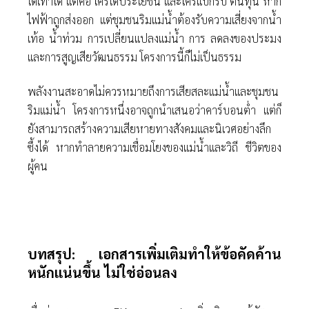
ได้เท่าใด แต่คือ ใครได้ประโยชน์ และใครแบกรับ ต้นทุน หาก
ไฟฟ้าถูกส่งออก แต่ชุมชนริมแม่นํ้าต้องรับความเสี่ยงจากนํ้า
เท้อ นํ้าท่วม การเปลี่ยนแปลงแม่นํ้า การ ลดลงของประมง
และการสูญเสียวัฒนธรรม โครงการนี้ก็ไม่เป็นธรรม
พลังงานสะอาดไม่ควรหมายถึงการเสียสละแม่นํ้าและชุมชน
ริมแม่นํ้า โครงการหนึ่งอาจถูกนําเสนอว่าคาร์บอนตํ่า แต่ก็
ยังสามารถสร้างความเสียหายทางสังคมและนิเวศอย่างลึก
ซึ้งได้ หากทําลายความเชื่อมโยงของแม่นํ้าและวิถี ชีวิตของ
ผู้คน
บทสรุป: เอกสารเพิ่มเติมทําให้ข้อคัดค้าน
หนักแน่นขึ้น ไม่ใช่อ่อนลง