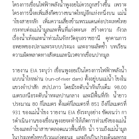
โครงการเขื่อนไฟฟ้าพลังนํ้าพูงอยไม่ควรถูกสร้างขึ้น เพราะ
โครงการนี้จะเพิ่มสิ่งกีดขวางขนาดใหญ่อีกแห่งหนึ่งบน แม่นํ้
าโขงสายหลัก เพิ่มความเสี่ยงข้ามพรมแดนต่อประเทศไทย
กระทบต่อแม่นํ้ามูลและพื้นที่แก่งตะนะ สร้างความ กังวล
เรื่องนํ้าเท้อและนํ้าท่วมในจังหวัดอุบลราชธานี คุกคามการ
อพยพของปลาและระบบประมง และอาจผลิตซํ้า บทเรียน
ความผิดพลาดทางสังคมและนิเวศจากเขื่อนปากมูล
รายงาน EIA ระบุว่า เขื่อนพูงอยเป็นโครงการไฟฟ้าพลังนํ้า
แบบนํ้าไหลผ่าน (run-of-river dam) ตั้งอยู่บนแม่นํ้า โขงใน
แขวงจําปาสัก สปป.ลาว โดยมีระดับนํ้ากักเก็บเต็ม 98.00
เมตรเหนือระดับนํ้าทะเลปานกลาง และมีพื้นที่กัก นํ้ายาว
ประมาณ 80 กิโลเมตร ตั้งแต่กิโลเมตรที่ 851 ถึงกิโลเมตรที่
931 ของแม่นํ้าโขง รายงาน EIA ยังระบุอย่าง ชัดเจนว่า กา
รดําเนินงานของเขื่อนพูงอยจะทําให้เกิดการท่วมขังของแม่นํ้
าโขงและลํานํ้าสาขาตลอดแนวพื้นที่กัก นํ้า รวมถึงแม่นํ้ามูล
ในประเทศไทยบริเวณแก่งตะนะ และถือเป็นประเด็นผลกระ