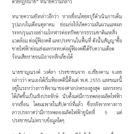
ด้วยกฎหมาย” ทนายความกล่าว
ทนายความยังกล่าวอีกว่า หากเขื่อนไซยะบุรีดำเนินการเต็ม
รุปแบบในเดือนตุลาคม ย่อมก่อให้เกิดความผันผวนและผก
ระทบรุนแรงอย่างมโหฬารต่อทรัพยากรธรรมชาติและสิ่ง
แวดล้อม ต่อผู้ฟ้องคดี และประชานในพื้นที่ ดังนั้นสัญญาซื้อ
ขายไฟฟ้าย่อมส่งผลกระทบต่อผู้ฟ้องคดีได้รับความเดือด
ร้อนเสียหายจนมิอาจหลีกเลี่ยงได้
นายชาญณรงค์ วงศ์ลา ประชาชนจาก อ.เชียงคาน จ.เลย
กล่าวว่า ตนเองได้เริ่มฟ้องคดีนี้ตั้งแต่ พ.ศ. 2555 และขณะนี้
อยู่ในระหว่างการพิจาณาของศาลปกครองสูงสุด ผลกระทบ
ได้เกิดขึ้นเป็นเชิงประจักษ์ นับตั้งแต่มีการทดลองผลิตไฟฟ้า
จากเขื่อน โดยเฉพาะในสัปดาห์ที่แล้ว ซึ่งหลังจากทางการ
ลาวประกาศว่ามีการทดลองผลิตไฟฟ้ายูนิตที่ 5 แต่
ประชาชนไม่ทราบข้อมูลใดๆ