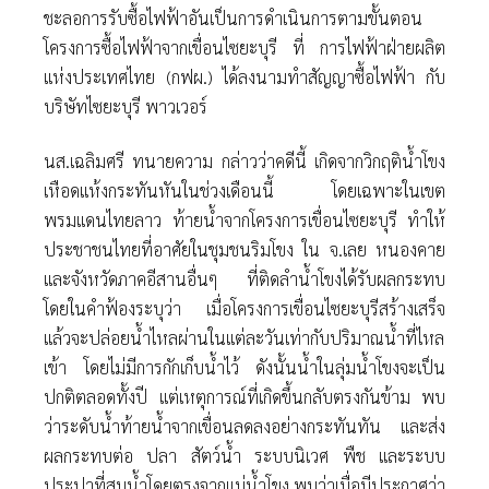
ชะลอการรับซื้อไฟฟ้าอันเป็นการดำเนินการตามขั้นตอน
โครงการซื้อไฟฟ้าจากเขื่อนไซยะบุรี ที่ การไฟฟ้าฝ่ายผลิต
แห่งประเทศไทย (กฟผ.) ได้ลงนามทำสัญญาซื้อไฟฟ้า กับ
บริษัทไซยะบุรี พาวเวอร์
นส.เฉลิมศรี ทนายความ กล่าวว่าคดีนี้ เกิดจากวิกฤติน้ำโขง
เหือดแห้งกระทันหันในช่วงเดือนนี้ โดยเฉพาะในเขต
พรมแดนไทยลาว ท้ายน้ำจากโครงการเขื่อนไซยะบุรี ทำให้
ประชาชนไทยที่อาศัยในชุมชนริมโขง ใน จ.เลย หนองคาย
และจังหวัดภาคอีสานอื่นๆ ที่ติดลำน้ำโขงได้รับผลกระทบ
โดยในคำฟ้องระบุว่า เมื่อโครงการเขื่อนไซยะบุรีสร้างเสร็จ
แล้วจะปล่อยน้ำไหลผ่านในแต่ละวันเท่ากับปริมาณน้ำที่ไหล
เข้า โดยไม่มีการกักเก็บน้ำไว้ ดังนั้นน้ำในลุ่มน้ำโขงจะเป็น
ปกติตลอดทั้งปี แต่เหตุการณ์ที่เกิดขึ้นกลับตรงกันข้าม พบ
ว่าระดับน้ำท้ายน้ำจากเขื่อนลดลงอย่างกระทันทัน และส่ง
ผลกระทบต่อ ปลา สัตว์น้ำ ระบบนิเวศ พืช และระบบ
ประปาที่สูบน้ำโดยตรงจากแม่น้ำโขง พบว่าเมื่อมีประกาศว่า