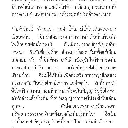
มีการดำเนินการทดลองผลิตไฟฟ้า ก็เกิดเหตุการณ์ปลาแห้ง
ตายตามแก่ง แพสูน้ำประปาค้างริมตลิ่ง เรือค้างตามหาด
“ในคำร้องนี้ จึงระบุว่า ระดับน้ำในแม่น้ำโขงที่ลดลงอย่าง
เฉียบพลัน เป็นผลโดยตรงจากการการกักเก็บน้ำเพื่อผลิต
ไฟฟ้าของเขื่อนไซยะบุรี อันเนื่องมาจากผู้ถูกฟ้องคดีที่1
(กฟผ.) เริ่มรับซื้อไฟฟ้าจากโครงการไซยะบุรีมาตั้งแต่เดือน
เมษายน ทั้งๆ ที่เป็นที่ทราบกันดีว่าปัจจุบันไฟฟ้าสำรองใน
ประเทศไทยมีปริมาณมาก แต่กลับขายส่งให้แก่ประเทศ
เพื่อนบ้าน จึงไม่ได้เป็นไปเพื่อส่งเสริมสาธารณูปโภคของ
ประเทศอันเป็นประโยชน์สาธารณะอีกต่อไป อีกทั้งการรับ
ซื้อไฟฟ้าล่วงหน้าก่อนที่กำหนดที่ระบุในสัญญารับซื้อไฟฟ้า
ดังที่กล่าวแล้วข้างต้น ทั้งๆ ที่สัญญากำหนดให้รับซื้อในเดือน
ตุลาคม ยังส่งผลกระทบอย่างร้ายแรงต่อ
ทรัพยากรธรรมชาติและสิ่งแวดล้อมในลุ่มน้ำโขง ซึ่งเป็น
แม่น้ำสายสำคัญของภูมิภาคนี้ย่อมเป็นการกระทำที่ไม่ชอบ