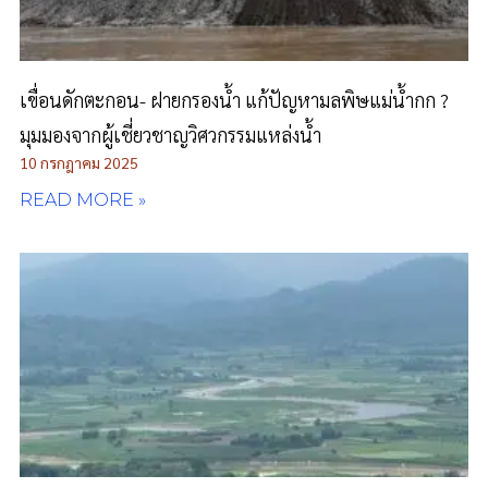
เขื่อนดักตะกอน- ฝายกรองน้ำ แก้ปัญหามลพิษแม่น้ำกก ?
มุมมองจากผู้เชี่ยวชาญวิศวกรรมแหล่งน้ำ
10 กรกฎาคม 2025
READ MORE »