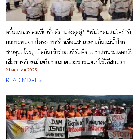
หวั่นแหล่งท่องเที่ยวชื่อดัง “แก่งคุดคู้”-“พันโขดแสนไคร้”รับ
ผลกระทบจากโครงการสร้างเขื่อนสานะคามกั้นแม่น้ำโขง
ชาวอุบลโวยถูกกีดกันเข้าร่วมเวทีรับฟัง เลขาสทนช.แจงกลัว
เสียภาพลักษณ์ เครือข่ายภาคประชาชนจวกใช้วิธีสกปรก
21 มกราคม 2025
READ MORE »