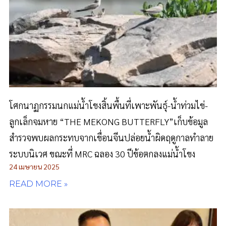
โศกนาฏกรรมนกแม่น้ำโขงสิ้นพื้นที่เพาะพันธุ์-น้ำท่วมไข่-
ลูกเล็กจมหาย “THE MEKONG BUTTERFLY”เก็บข้อมูล
สำรวจพบผลกระทบจากเขื่อนจีนปล่อยน้ำผิดฤดูกาลทำลาย
ระบบนิเวศ ขณะที่ MRC ฉลอง 30 ปีข้อตกลงแม่น้ำโขง
24 เมษายน 2025
READ MORE »