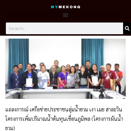
Skip
to
content
Search
PAGE
PAGE
PAGE
PAGE
PAGE
PAGE
แถลงการณ์ เครือข่ายประชาชนลุ่มน้ำยวม เงา เมย สาละวิน
โครงการเพิ่มปริมาณน้ำต้นทุนเขื่อนภูมิพล (โครงการผันน้ำ
ยวม)