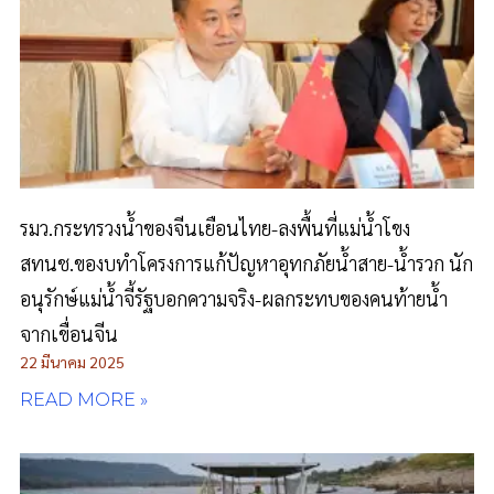
รมว.กระทรวงน้ำของจีนเยือนไทย-ลงพื้นที่แม่น้ำโขง
สทนช.ของบทำโครงการแก้ปัญหาอุทกภัยน้ำสาย-น้ำรวก นัก
อนุรักษ์แม่น้ำจี้รัฐบอกความจริง-ผลกระทบของคนท้ายน้ำ
จากเขื่อนจีน
22 มีนาคม 2025
READ MORE »