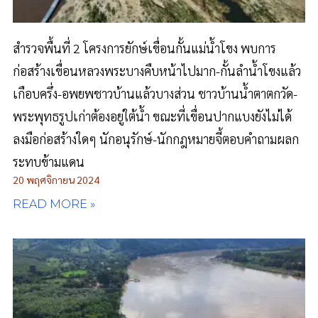
สำรวจพื้นที่ 2 โครงการยักษ์เขื่อนกั้นแม่น้ำโขง พบการ
ก่อสร้างเขื่อนหลวงพระบางคืบหน้าไปมาก-กั้นลำน้ำโขงแล้ว
เกือบครึ่ง-อพยพชาวบ้านแล้วบางส่วน ชาวบ้านน้ำตาตกวัด-
พระพุทธรูปเก่าต้องอยู่ใต้น้ำ ขณะที่เขื่อนปากแบงยังไม่ได้
ลงมือก่อสร้างใดๆ นักอนุรักษ์-นักกฎหมายจี้ตอบคำถามผลก
ระทบข้ามแดน
20 พฤศจิกายน 2024
READ MORE »